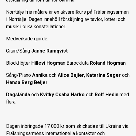
Norrtälje fria målare är en akvarellkurs på Frälsningsarmén
i Norrtälje. Dagen innehöll försäljning av tavlor, lotteri och
musik i olika konstellationer.
Medverkade gjorde:
Gitarr/Sång
Janne Ramqvist
Blockflöjter
Hillevi Hogma
n Barockluta
Roland Hogman
Sång/Piano
Annika
och
Alice Bejier, Katarina Seger
och
Hansa Berg Beijer
Dagslända
och
Kvitky Csaba Harko
och
Rolf Hedin
med
flera
Dagen inbringade 17 000 kr som skickades till Ukraina via
Frälsningsarméns internationella kontakter och