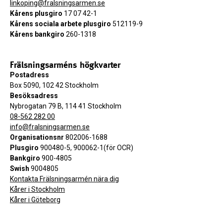
linkoping@fralsningsarmen.se
Kårens plusgiro
17 07 42-1
Kårens sociala arbete plusgiro
512119-9
Kårens bankgiro
260-1318
Frälsningsarméns högkvarter
Postadress
Box 5090, 102 42 Stockholm
Besöksadress
Nybrogatan 79 B, 114 41 Stockholm
08-562 282 00
info@fralsningsarmen.se
Organisationsnr
802006-1688
Plusgiro
900480-5, 900062-1(för OCR)
Bankgiro
900-4805
Swish
9004805
Kontakta Frälsningsarmén nära dig
Kårer i Stockholm
Kårer i Göteborg