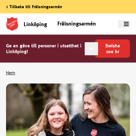
< Tillbaka till Frälsningsarmén
Frälsningsarmén
Linköping
Meny
Ge en gåva till personer i utsatthet i
Swisha
Linköping!
100
kr
Hem