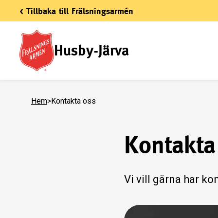
< Tillbaka till Frälsningsarmén
Husby-Järva
Hem
>
Kontakta oss
Kontakta
Vi vill gärna har k