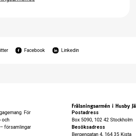
tter
Facebook
Linkedin
Frälsningsarmén i Husby Jä
engagemang. För
Postadress
o och
Box 5090, 102 42 Stockholm
 – församlingar
Besöksadress
Bergengatan 4, 164 35 Kista