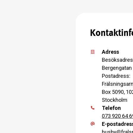
Kontaktinf
Adress
Besöksadres
Bergengatan 
Postadress:
Frälsningsar
Box 5090, 10
Stockholm
Telefon
073 920 64 6
E-postadres
husby
@
fral