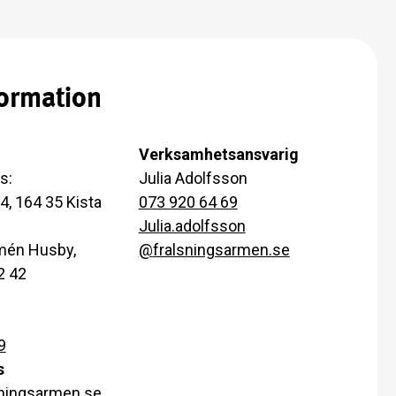
ormation
Verksamhetsansvarig
s:
Julia Adolfsson
4, 164 35 Kista
073 920 64 69
Julia.adolfsson
mén Husby,
@
fralsningsarmen.se
2 42
9
s
sningsarmen.se