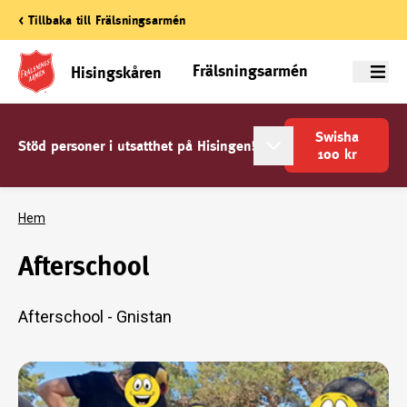
< Tillbaka till Frälsningsarmén
Frälsningsarmén
Hisingskåren
Meny
Swisha
Stöd personer i utsatthet på Hisingen!
100
kr
Hem
Afterschool
Afterschool - Gnistan