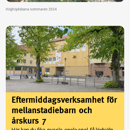
Höghöjdsbana sommaren 2024
Eftermiddagsverksamhet för
mellanstadiebarn och
årskurs 7
Här kan du fika, pyssla, spela spel, få läxhjälp