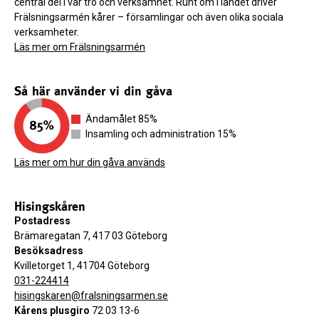
central del i vår tro och verksamhet. Runt om i landet driver
Frälsningsarmén kårer – församlingar och även olika sociala
verksamheter.
Läs mer om Frälsningsarmén
Så här använder vi din gåva
Ändamålet 85%
Insamling och administration 15%
Läs mer om hur din gåva används
Hisingskåren
Postadress
Brämaregatan 7, 417 03 Göteborg
Besöksadress
Kvilletorget 1, 41704 Göteborg
031-224414
hisingskaren@fralsningsarmen.se
Kårens plusgiro
72 03 13-6