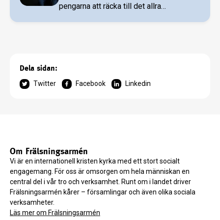
pengarna att räcka till det allra
nödvändigaste. Hemlösheten minskar
något, men är fortfarandet ett stort
problem. Klyftan mellan fattiga och rika
har ökat.
Dela sidan:
Twitter
Facebook
Linkedin
Om Frälsningsarmén
Vi är en internationell kristen kyrka med ett stort socialt
engagemang. För oss är omsorgen om hela människan en
central del i vår tro och verksamhet. Runt om i landet driver
Frälsningsarmén kårer – församlingar och även olika sociala
verksamheter.
Läs mer om Frälsningsarmén