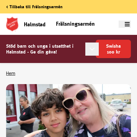
< Tillbaka till Frälsningsarmén
Frälsningsarmén
Halmstad
Meny
Stöd barn och unga i utsatthet i
Swisha
Halmstad - Ge din gåva!
100
kr
Hem