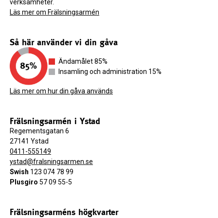
verksamheter.
Läs mer om Frälsningsarmén
Så här använder vi din gåva
Ändamålet 85%
Insamling och administration 15%
Läs mer om hur din gåva används
Frälsningsarmén i Ystad
Regementsgatan 6
27141 Ystad
0411-555149
ystad@fralsningsarmen.se
Swish
123 074 78 99
Plusgiro
57 09 55-5
Frälsningsarméns högkvarter