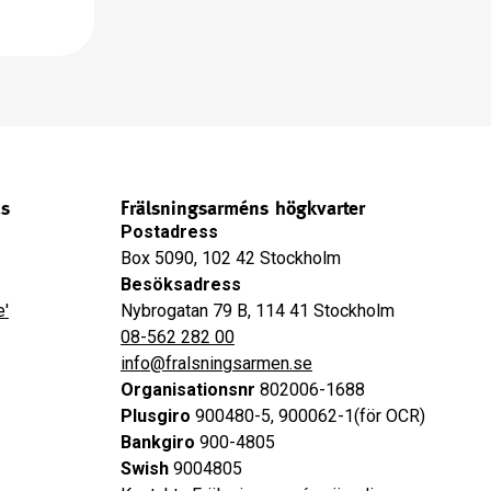
äs
Frälsningsarméns högkvarter
Postadress
Box 5090, 102 42 Stockholm
Besöksadress
e'
Nybrogatan 79 B, 114 41 Stockholm
08-562 282 00
info@fralsningsarmen.se
Organisationsnr
802006-1688
Plusgiro
900480-5, 900062-1(för OCR)
Bankgiro
900-4805
Swish
9004805