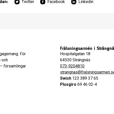
idan:
Twitter
Facebook
Linkedin
Frälsningsarmén i Strängn
engagemang. För
Hospitalgatan 18
o och
64530 Strängnäs
 – församlingar
073-9204810
strangnas@fralsningsarmen.s
Swish
123 389 37 65
Plusgiro
69 46 02-4