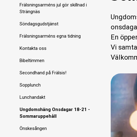
Frälsningsarméns jul gör skillnad i
Strängnäs
Ungdom
Söndagsgudstjänst
onsdagar
Frälsningsarméns egna tidning
En öppen
Vi samtal
Kontakta oss
Välkomm
Bibeltimmen
Secondhand på Frälsis!
Sopplunch
Lunchandakt
Ungdomshäng Onsdagar 18-21 -
Sommaruppehåll
Önskesången