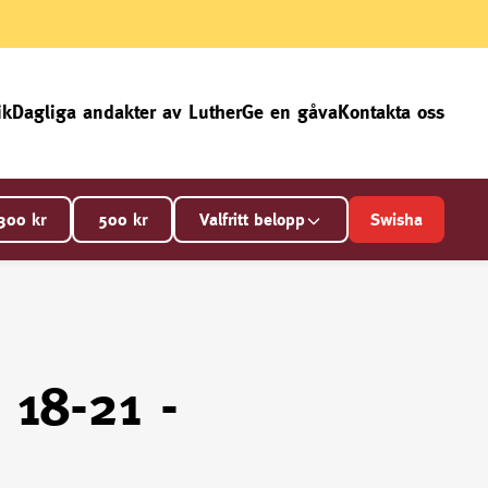
ik
Dagliga andakter av Luther
Ge en gåva
Kontakta oss
300
kr
500
kr
Valfritt belopp
Swisha
18-21 -