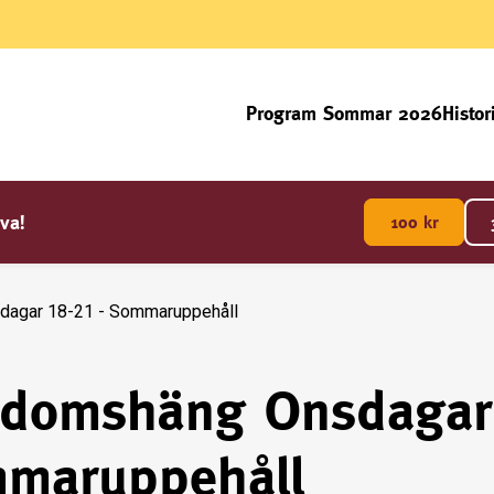
Program Sommar 2026
Histor
va!
100
kr
agar 18-21 - Sommaruppehåll
domshäng Onsdagar 
maruppehåll