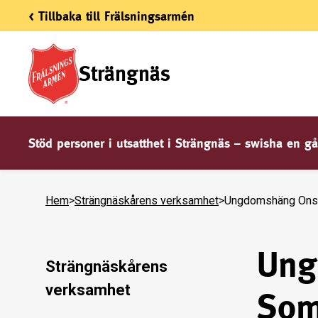
< Tillbaka till Frälsningsarmén
Strängnäs
Stöd personer i utsatthet i Strängnäs – swisha en gå
Hem
>
Strängnäskårens verksamhet
>
Ungdomshäng Onsd
Ung
Strängnäskårens
verksamhet
Som