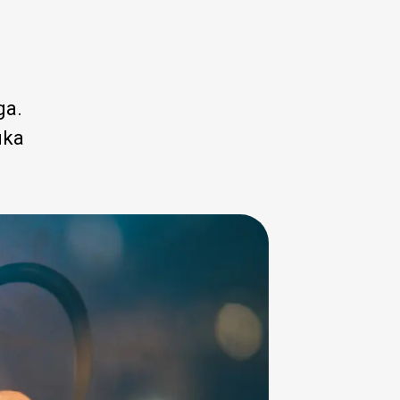
ga.
ika