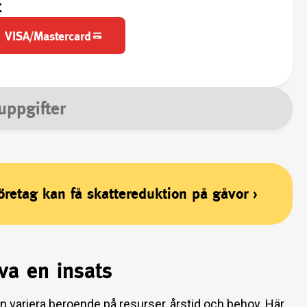
t
VISA/Mastercard
uppgifter
företag kan få skattereduktion på gåvor
›
va en insats
n variera beroende på resurser, årstid och behov. Här