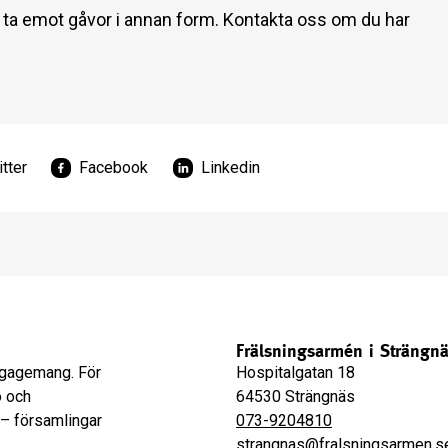
 ta emot gåvor i annan form. Kontakta oss om du har
tter
Facebook
Linkedin
Frälsningsarmén i Strängn
engagemang. För
Hospitalgatan 18
o och
64530 Strängnäs
 – församlingar
073-9204810
strangnas@fralsningsarmen.s