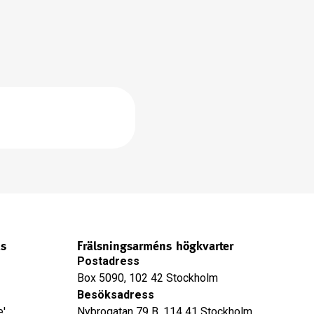
äs
Frälsningsarméns högkvarter
Postadress
Box 5090, 102 42 Stockholm
Besöksadress
e'
Nybrogatan 79 B, 114 41 Stockholm