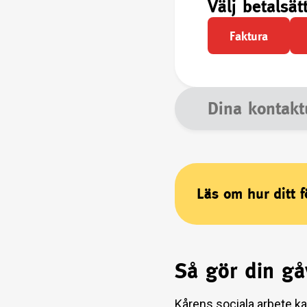
Välj betalsät
Faktura
Dina kontakt
Läs om hur ditt 
Så gör din gå
Kårens sociala arbete ka