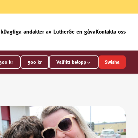
ik
Dagliga andakter av Luther
Ge en gåva
Kontakta oss
300
kr
500
kr
Valfritt belopp
Swisha