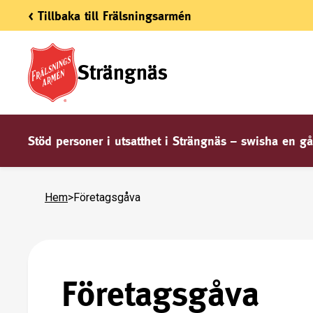
< Tillbaka till Frälsningsarmén
Strängnäs
Stöd personer i utsatthet i Strängnäs – swisha en gå
Hem
>
Företagsgåva
Företagsgåva