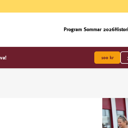
Program Sommar 2026
Histor
va!
100
kr