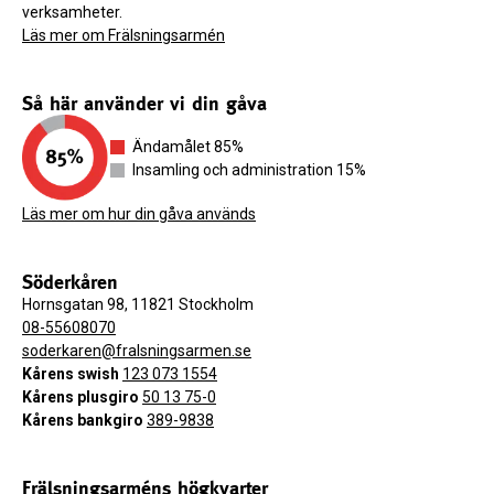
verksamheter.
Läs mer om Frälsningsarmén
Så här använder vi din gåva
Ändamålet 85%
Insamling och administration 15%
Läs mer om hur din gåva används
Söderkåren
Hornsgatan 98, 11821 Stockholm
08-55608070
soderkaren@fralsningsarmen.se
Kårens swish
123 073 1554
Kårens plusgiro
50 13 75-0
Kårens bankgiro
389-9838
Frälsningsarméns högkvarter