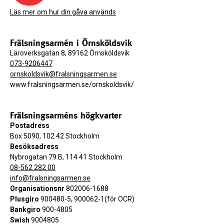
Läs mer om hur din gåva används
Frälsningsarmén i Örnsköldsvik
Läroverksgatan 8, 89162 Örnsköldsvik
073-9206447
ornskoldsvik@fralsningsarmen.se
www.fralsningsarmen.se/ornskoldsvik/
Frälsningsarméns högkvarter
Postadress
Box 5090, 102 42 Stockholm
Besöksadress
Nybrogatan 79 B, 114 41 Stockholm
08-562 282 00
info@fralsningsarmen.se
Organisationsnr
802006-1688
Plusgiro
900480-5, 900062-1(för OCR)
Bankgiro
900-4805
Swish
9004805