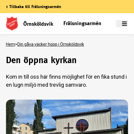
< Tillbaka till Frälsningsarmén
Frälsningsarmén
Örnsköldsvik
Meny
Hem
>
Din gåva väcker hopp i Örnsköldsvik
Den öppna kyrkan
Kom in till oss här finns möjlighet för en fika stund i
en lugn miljö med trevlig samvaro.