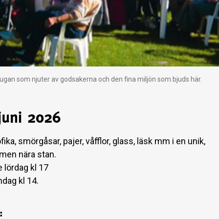
stugan som njuter av godsakerna och den fina miljön som bjuds här.
juni 2026
ika, smörgåsar, pajer, våfflor, glass, läsk mm i en unik,
 men nära stan.
 lördag kl 17
dag kl 14.
: