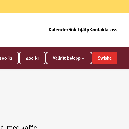
Kalender
Sök hjälp
Kontakta oss
200
kr
400
kr
Valfritt belopp
Swisha
ål med kaffe,