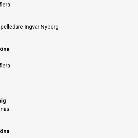
flera
spelledare Ingvar Nyberg
röna
flera
mig
gnäs
röna