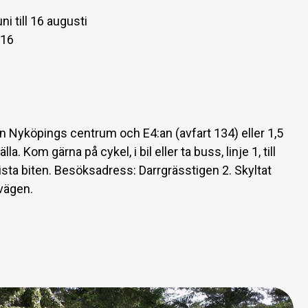
 till 16 augusti
—16
ån Nyköpings centrum och E4:an (avfart 134) eller 1,5
. Kom gärna på cykel, i bil eller ta buss, linje 1, till
ta biten. Besöksadress: Darrgrässtigen 2. Skyltat
vägen.