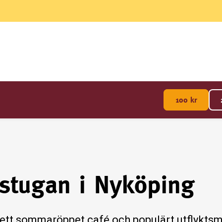
100
kr
stugan i Nyköping
ett sommaröppet café och populärt utflyktsm