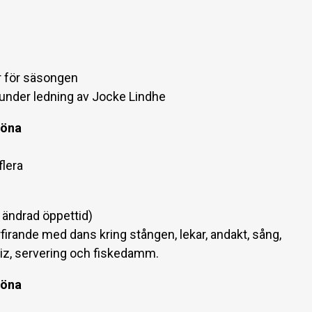
för säsongen
under ledning av Jocke Lindhe
röna
flera
s ändrad öppettid)
irande med dans kring stången, lekar, andakt, sång,
uiz, servering och fiskedamm.
röna