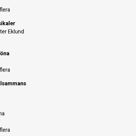
flera
ikaler
ter Eklund
röna
flera
tillsammans
na
flera