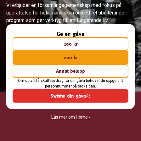
Vi erbjuder en församlingsgemenskap med fokus på
upprättelse för hela människan och ett rehabiliterande
program som ger verktyg till ett fungerande liv.
Ge en gåva
100 kr
200 kr
Annat belopp
Om du vill få skatteavdrag för din gåva behöver du uppge ditt
personnummer på tacksidan.
Swisha din gåva
Läs mer om Home
›