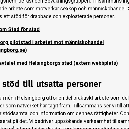
gshem, Jefast och Bevakningsgruppen. Tillsammans ingår
nde arbete som motverkar sexköp och människohandel. 
s ett stöd för drabbade och exploaterade personer.
 om Stad för stad
org pilotstad i arbetet mot människohandel
ingborg.se)
-avtalet med Helsingborgs stad (extern webbplats)
 stöd till utsatta personer
armén i Helsingborg utför en del praktiskt arbete som del
ner som nätverket har tagit fram. Tillsammans ser vi till at
r stödsamtal och information om dennes rättigheter. Och
aserat på det. Vi bedriver uppsökande verksamhet tills
sten på internetsidor där det förekommer prostitution och