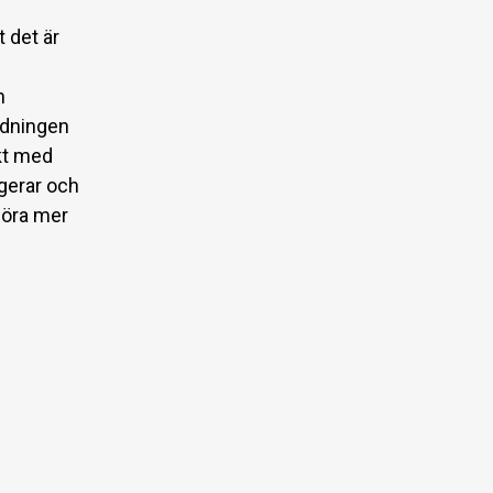
t det är
n
ldningen
kt med
agerar och
höra mer