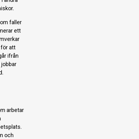
niskor.
om faller
nerar ett
amverkar
för att
år ifrån
 jobbar
d.
om arbetar
h
betsplats.
an och