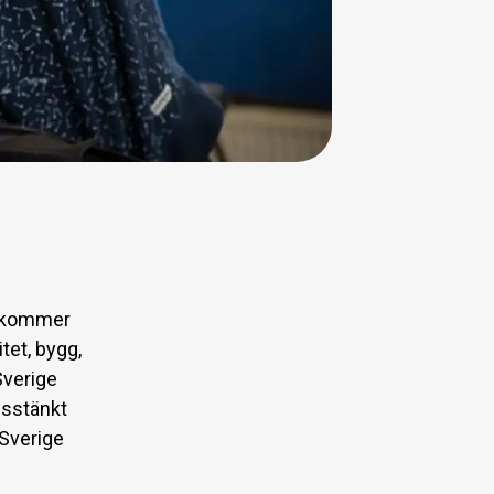
rekommer
tet, bygg,
Sverige
isstänkt
 Sverige