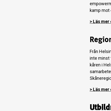
empowermen
kamp mot e
> Läs mer
Region
Från Helsi
inte minst 
kåren i Hel
samarbeten 
Skåneregi
> Läs mer
Utbil