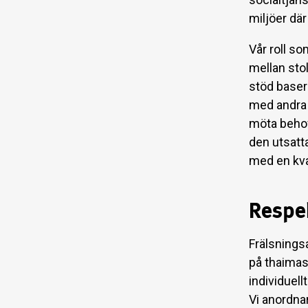
miljöer dä
Vår roll s
mellan stol
stöd baser
med andra 
möta behov
den utsatt
med en kval
Respe
Frälsnings
på thaimas
individuellt
Vi anordna