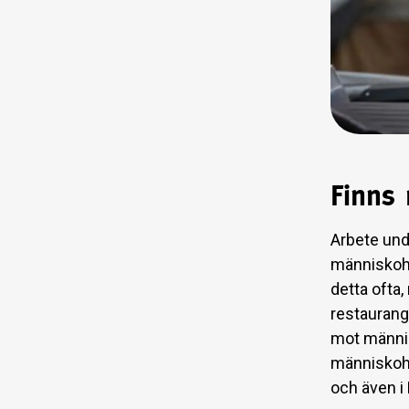
Finns
Arbete unde
människoha
detta ofta,
restaurang
mot männis
människoha
och även i