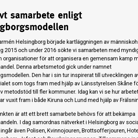
ivt samarbete enligt
ngborgsmodellen
armén Helsingborg började kartläggningen av människoha
g 2015 och under 2016 sökte vi samarbeten med myndig
h organisationer för att organisera en gemensam kamp 
andel. Denna arbetsmetod gick under namnet
smodellen. Den har i sin tur inspirerat till utvecklingen a
ialet som togs fram med hjälp av Länsstyrelsen Skåne f
av metodstöd till fler kommuner. Idag kan vi se hur arbet
r vuxit fram i både Kiruna och Lund med hjälp av Frälsn
kten är att ett brett samarbete behövs för att bekämpa
ndeln. I dag samordnas nätverket i Helsingborg av socia
 ingår även Polisen, Kvinnojouren, Brottsofferjouren, Hot