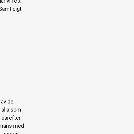
 vi i ett
Samtidigt
 av de
t alla som
 därefter
ammans med
 i andra