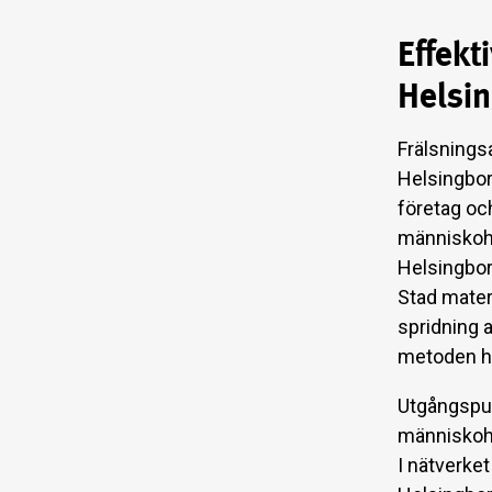
Effekt
Helsi
Frälsnings
Helsingbor
företag oc
människoh
Helsingborg
Stad mater
spridning 
metoden ha
Utgångspun
människoha
I nätverket