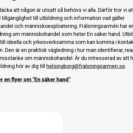
täcka att någon är utsatt så behövs vi alla. Därför tror vi at
 tillgänglighet till utbildning och information vad gäller
ndel och människoexploatering. Frälsningsarmén har e
dning om människohandel som heter En säker hand. Utbi
 till ideella och yrkesverksamma som kan komma i konta
 Den är en praktisk vägledning i hur man identifierar, re
 misstanke om människohandel. Är du intresserad av att 
ldning hör av dig till
helsingborg@fralsningsarmen.se
.
r en flyer om "En säker hand"