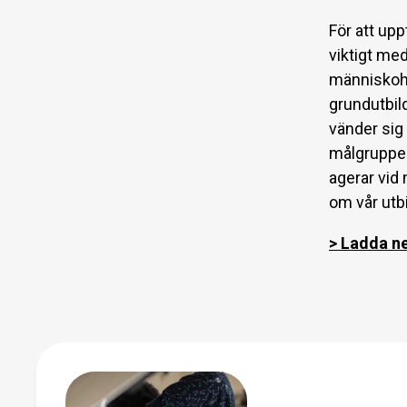
För att upp
viktigt med
människoha
grundutbil
vänder sig
målgruppen.
agerar vid
om vår utbi
> Ladda ne