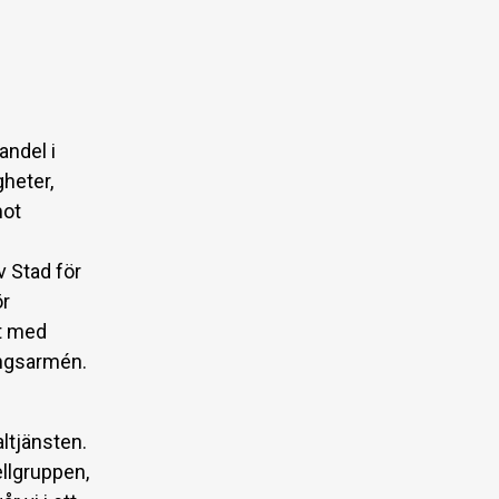
ndel i
heter,
mot
v Stad för
ör
et med
ingsarmén.
ltjänsten.
ellgruppen,