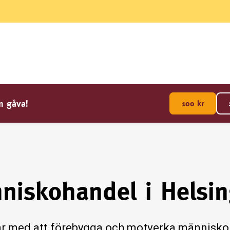
en gåva!
100
kr
niskohandel i Helsi
ar med att förebygga och motverka människoh