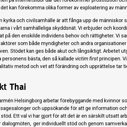
r det kan förekomma olika former av exploatering av män
om kyrka och civilsamhälle är att fånga upp de människor s
arna i vårt samhälleliga skyddsnät. Vi erbjuder och koordi
at på den enskilde individens behov och rättigheter. Vi s
aktörer som både myndigheter och andra organisationer 
en. Stödet kan ges både akut och långsiktigt. Arbetet utg
a personens bästa, den så kallade
victim first
principen. Vi
itativ metod och vet att förändring och upprättelse tar ti
kt Thai
armén Helsingborg arbetar förebyggande med kvinnor s
sagesalonger och uppsökande för att ge information oc
 stöd. Ett val vi har gjort för att det är en särskilt utsatt ar
r dialogmöten, ger individuellt stöd och genom samverk