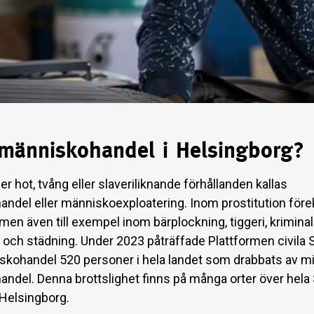
 människohandel i Helsingborg?
r hot, tvång eller slaveriliknande förhållanden kallas
ndel eller människoexploatering. Inom prostitution fö
 men även till exempel inom bärplockning, tiggeri, kriminali
 och städning. Under 2023 påträffade Plattformen civila 
kohandel 520 personer i hela landet som drabbats av m
ndel. Denna brottslighet finns på många orter över hela
 Helsingborg.