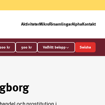
Aktiviteter
Mikroförsamlingar
Alpha
Kontakt
200
kr
500
kr
Valfritt belopp
Swisha
ngborg
andel och prostitution i