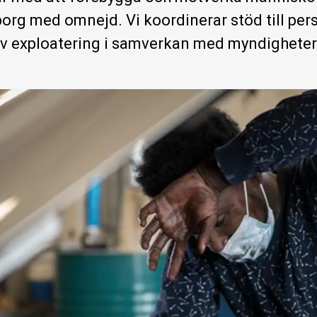
org med omnejd. Vi koordinerar stöd till pers
v exploatering i samverkan med myndigheter