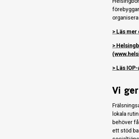
Helsingbor
förebygga
organisera
> Läs mer
> Helsingb
(www.hels
> Läs IOP
Vi ger
Frälsnings
lokala ruti
behöver få
ett stöd b
socialtjän