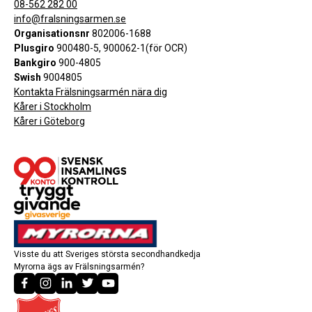
08-562 282 00
info@fralsningsarmen.se
Organisationsnr
802006-1688
Plusgiro
900480-5, 900062-1(för OCR)
Bankgiro
900-4805
Swish
9004805
Kontakta Frälsningsarmén nära dig
Kårer i Stockholm
Kårer i Göteborg
Visste du att Sveriges största secondhandkedja
Myrorna ägs av Frälsningsarmén?