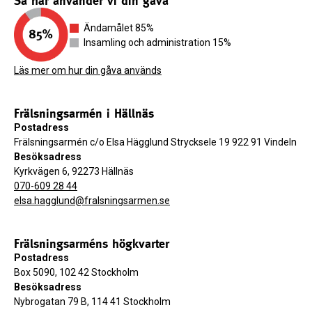
Så här använder vi din gåva
Ändamålet 85%
Insamling och administration 15%
Läs mer om hur din gåva används
Frälsningsarmén i Hällnäs
Postadress
Frälsningsarmén c/o Elsa Hägglund Strycksele 19 922 91 Vindeln
Besöksadress
Kyrkvägen 6, 92273 Hällnäs
070-609 28 44
elsa.hagglund@fralsningsarmen.se
Frälsningsarméns högkvarter
Postadress
Box 5090, 102 42 Stockholm
Besöksadress
Nybrogatan 79 B, 114 41 Stockholm