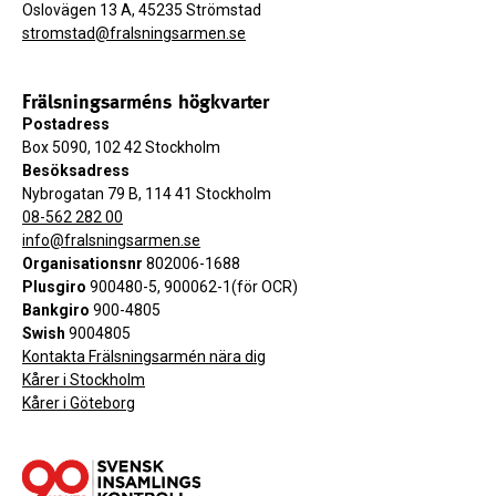
Oslovägen 13 A, 45235 Strömstad
stromstad@fralsningsarmen.se
Frälsningsarméns högkvarter
Postadress
Box 5090, 102 42 Stockholm
Besöksadress
Nybrogatan 79 B, 114 41 Stockholm
08-562 282 00
info@fralsningsarmen.se
Organisationsnr
802006-1688
Plusgiro
900480-5, 900062-1(för OCR)
Bankgiro
900-4805
Swish
9004805
Kontakta Frälsningsarmén nära dig
Kårer i Stockholm
Kårer i Göteborg