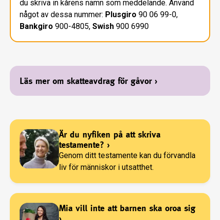
du skriva in kårens namn som meddelande. Använd
något av dessa nummer:
Plusgiro
90 06 99-0,
Bankgiro
900-4805,
Swish
900 6990
Läs mer om skatteavdrag för gåvor
›
Är du nyfiken på att skriva
testamente?
›
Genom ditt testamente kan du förvandla
liv för människor i utsatthet.
Mia vill inte att barnen ska oroa sig
›