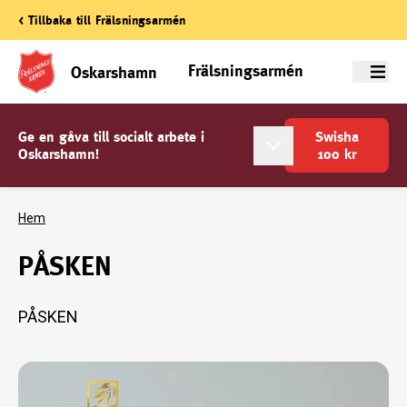
< Tillbaka till Frälsningsarmén
Frälsningsarmén
Oskarshamn
Meny
Ge en gåva till socialt arbete i
Swisha
Oskarshamn!
100
kr
Hem
PÅSKEN
PÅSKEN