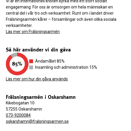
Vi är en internationell kristen kyrka med ett stort socialt
engagemang. För oss är omsorgen om hela människan en
central del i vår tro och verksamhet. Runt om i landet driver
Frälsningsarmén kårer – församlingar och även olika sociala
verksamheter.
Läs mer om Frälsningsarmén
Så här använder vi din gåva
Ändamålet 85%
Insamling och administration 15%
Läs mer om hur din gåva används
Frälsningsarmén i Oskarshamn
Kikebogatan 10
57255 Oskarshamn
073-9200084
oskarshamn@fralsningsarmen.se