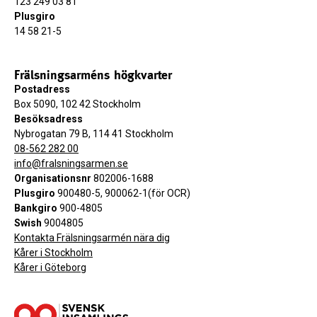
123 249 03 81
Plusgiro
14 58 21-5
Frälsningsarméns högkvarter
Postadress
Box 5090, 102 42 Stockholm
Besöksadress
Nybrogatan 79 B, 114 41 Stockholm
08-562 282 00
info@fralsningsarmen.se
Organisationsnr
802006-1688
Plusgiro
900480-5, 900062-1(för OCR)
Bankgiro
900-4805
Swish
9004805
Kontakta Frälsningsarmén nära dig
Kårer i Stockholm
Kårer i Göteborg